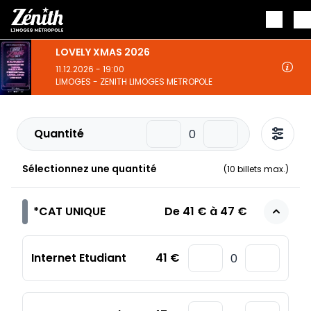
Aller au contenu principal
LOVELY XMAS 2026
11.12.2026 - 19:00
LIMOGES - ZENITH LIMOGES METROPOLE
Quantité
Sélectionnez une quantité
(
10
billets max.)
*CAT UNIQUE
De
41 €
à
47 €
Internet Etudiant
41 €